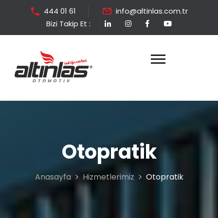
444 01 61
info@altinlas.com.tr
Bizi Takip Et :
Otopratik
Anasayfa
Hizmetlerimiz
Otopratik